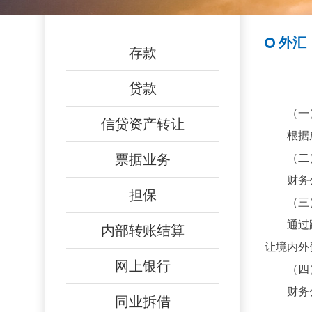
外汇
存款
贷款
（一
信贷资产转让
根据
票据业务
（二
财务
担保
（三
通过
内部转账结算
让境内外
网上银行
（四
财务
同业拆借